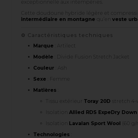
exceptionnelle aux intempéries.
Cette doudoune hybride légère et compressibl
intermédiaire en montagne
qu’en
veste ur
⚙️ Caractéristiques techniques
Marque
: Artilect
Modèle
: Divide Fusion Stretch Jacket
Couleur
: Ash
Sexe
: Femme
Matières
:
Tissu extérieur
Toray 20D
stretch 4-
Isolation
Allied RDS ExpeDry Down
Isolation
Lavalan Sport Wool
(60 g/m
Technologies
: