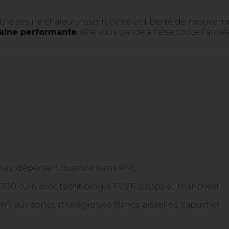
e assure chaleur, respirabilité et liberté de mouveme
baine performante
, elle vous garde à l’aise toute l’anné
way, déperlant durable (sans PFA)
700 cuin avec technologie FUZE (corps et manches)
²) aux zones stratégiques (flancs, aisselles, capuche)