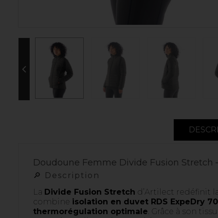
DESCR
Doudoune Femme Divide Fusion Stretch –
🔎 Description
La
Divide Fusion Stretch
d’Artilect redéfini
combine
isolation en duvet RDS ExpeDry 700
thermorégulation optimale
. Grâce à son tiss