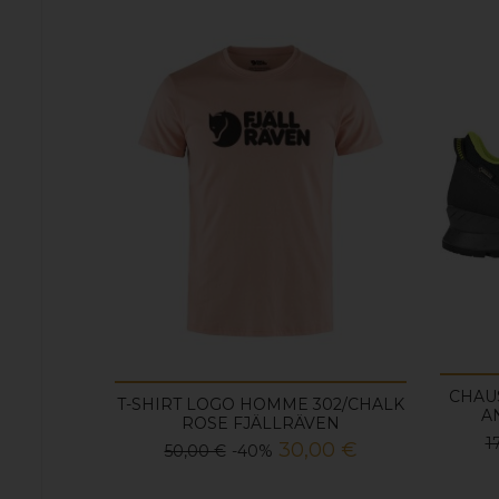
CHAU
T-SHIRT LOGO HOMME 302/CHALK
A
ROSE FJÄLLRÄVEN
P
1
Prix
Prix
30,00 €
50,00 €
-40%
d
de
b
base