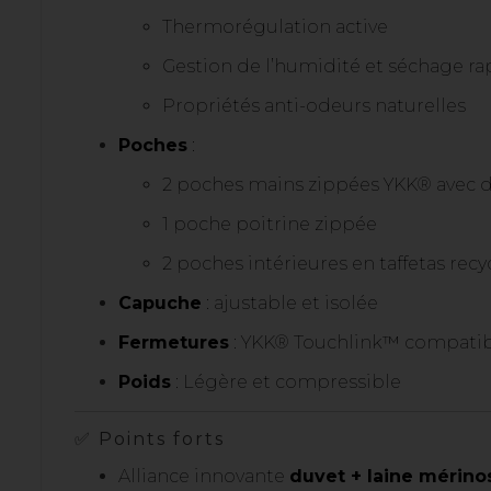
Thermorégulation active
Gestion de l’humidité et séchage ra
Propriétés anti-odeurs naturelles
Poches
:
2 poches mains zippées YKK® avec d
1 poche poitrine zippée
2 poches intérieures en taffetas recy
Capuche
: ajustable et isolée
Fermetures
: YKK® Touchlink™ compatib
Poids
: Légère et compressible
✅ Points forts
Alliance innovante
duvet + laine mérino