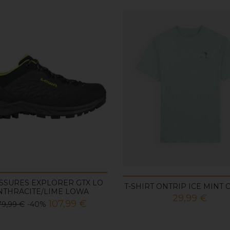
SSURES EXPLORER GTX LO
T-SHIRT ONTRIP ICE MINT
NTHRACITE/LIME LOWA
Prix
29,99 €
rix
Prix
107,99 €
79,99 €
-40%
e
ase