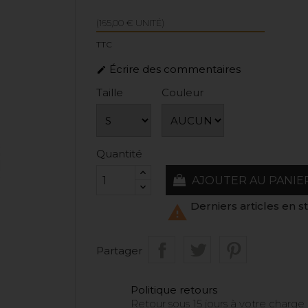
(165,00 € UNITÉ)
TTC
Écrire des commentaires

Taille
Couleur
Quantité
AJOUTER AU PANIE
Derniers articles en s

Partager
Politique retours
Retour sous 15 jours à votre charge