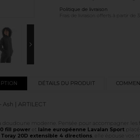
Politique de livraison
Frais de livraison offerts à partir de
IPTION
DÉTAILS DU PRODUIT
COMMEN
 Ash | ARTILECT
t la doudoune moderne. Pensée pour accompagner les f
 fill power
et
laine européenne Lavalan Sport
placé
u
Toray 20D extensible 4 directions
, elle épouse vos 