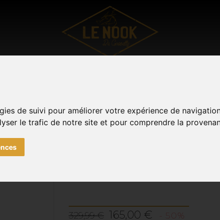
UTDOOR
VÊTEMENTS
SOUVENIRS DE METZ
TOUTE
Facebook
Instagram
0
gies de suivi pour améliorer votre expérience de navigatio
lyser le trafic de notre site et pour comprendre la provenan
 Femme Divide Fusion Stretch Ash ARTILECT
ences
DOUDOUNE FEMME DIV
ARTILECT
165,00 €
329,99 €
- 50%