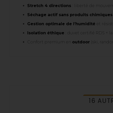
Stretch 4 directions
: liberté de mouv
Séchage actif sans produits chimiques
Gestion optimale de l’humidité
et résis
Isolation éthique
: duvet certifié RDS + 
Confort premium en
outdoor
(ski, rand
16 AUT