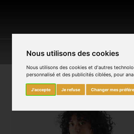
POP CULTURE
MAISON & JARDIN
O
Nous utilisons des cookies
Nous utilisons des cookies et d'autres technolo
personnalisé et des publicités ciblées, pour ana
Accueil
Vêtements
Destockage
Doudoune
J'accepte
Je refuse
Changer mes préfér