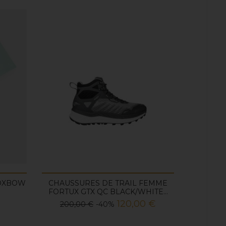
 OXBOW
CHAUSSURES DE TRAIL FEMME
CHAUSS
FORTUX GTX QC BLACK/WHITE...
CA
Prix
Prix
Pr
120,00 €
200,00 €
-40%
35
de
de
base
ba