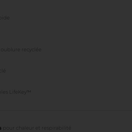
pide
oublure recyclée
clé
les LifeKey™
s
pour chaleur et respirabilité