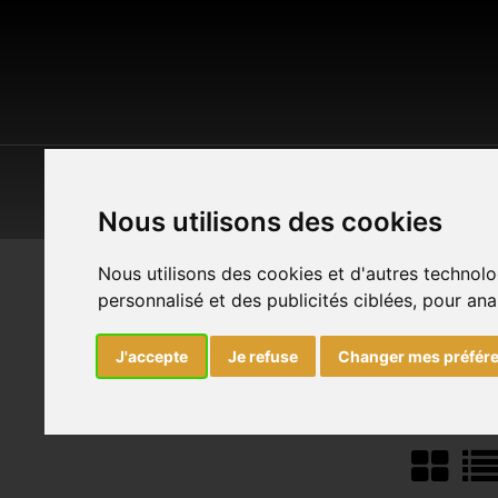
POP CULTURE
MAISON & JARDIN
O
Nous utilisons des cookies
Nous utilisons des cookies et d'autres technolo
Accueil
Vêtements
Chaussettes
personnalisé et des publicités ciblées, pour ana
CHAUSSETTES
J'accepte
Je refuse
Changer mes préfér