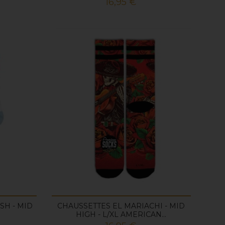
Prix
16,95 €
SH - MID
CHAUSSETTES EL MARIACHI - MID
HIGH - L/XL AMERICAN...