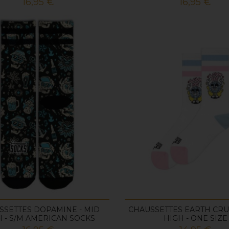
Prix
Prix
16,95 €
16,95 €
SSETTES DOPAMINE - MID
CHAUSSETTES EARTH CRU
 - S/M AMERICAN SOCKS
HIGH - ONE SIZE