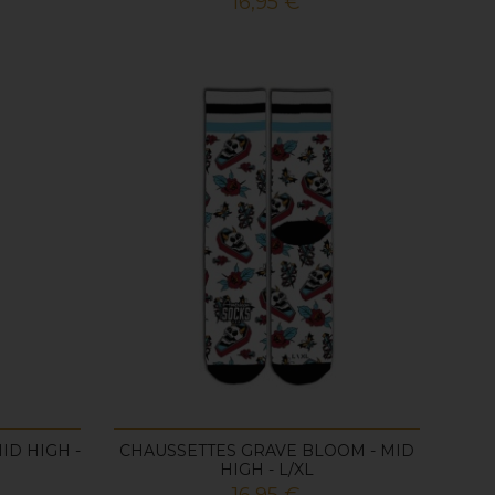
Prix
16,95 €
ID HIGH -
CHAUSSETTES GRAVE BLOOM - MID
HIGH - L/XL
Prix