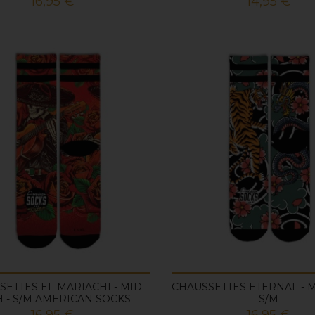
Prix
Prix
16,95 €
14,95 €
SETTES EL MARIACHI - MID
CHAUSSETTES ETERNAL - M
 - S/M AMERICAN SOCKS
S/M
Prix
Prix