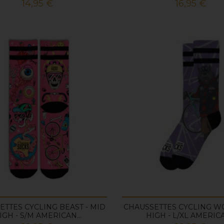
Prix
Prix
14,95 €
16,95 €
ETTES CYCLING BEAST - MID
CHAUSSETTES CYCLING WO
IGH - S/M AMERICAN...
HIGH - L/XL AMERICA