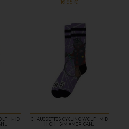
Prix
16,95 €
LF - MID
CHAUSSETTES CYCLING WOLF - MID
N...
HIGH - S/M AMERICAN...