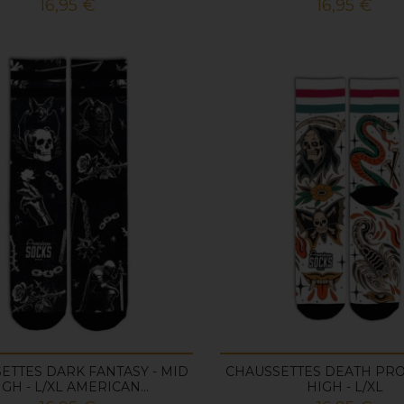
Prix
Prix
16,95 €
16,95 €
ETTES DARK FANTASY - MID
CHAUSSETTES DEATH PRO
IGH - L/XL AMERICAN...
HIGH - L/XL