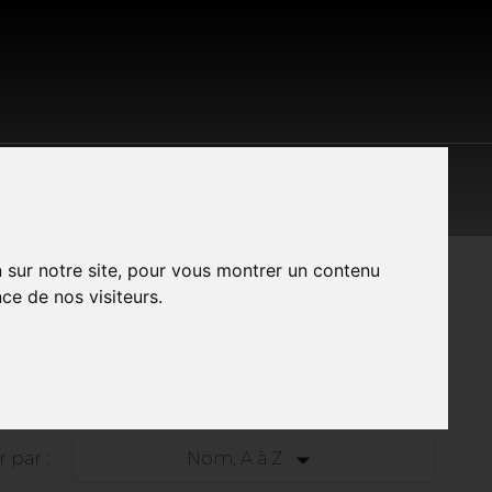
S LES MARQUES
CONTACT
A PROPOS
n sur notre site, pour vous montrer un contenu
ce de nos visiteurs.
S

r par :
Nom, A à Z