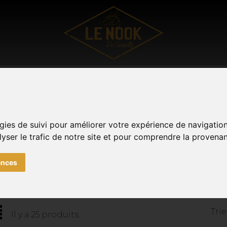
UTDOOR
VÊTEMENTS
SOUVENIRS DE METZ
TOUTE
Facebook
Instagram
0
gies de suivi pour améliorer votre expérience de navigatio
lyser le trafic de notre site et pour comprendre la provenan
CHAUSSETTE
ences
Trie
Il y a 25 produits.