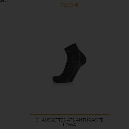
N...
Prix
21,00 €
CHAUSSETTES ATS ANTHRACITE
LOWA