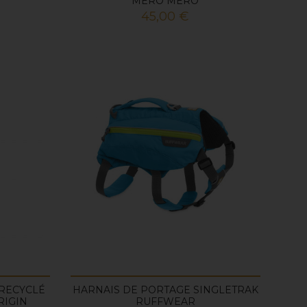
MERO MERO
Prix
45,00 €
 RECYCLÉ
HARNAIS DE PORTAGE SINGLETRAK
RIGIN
RUFFWEAR