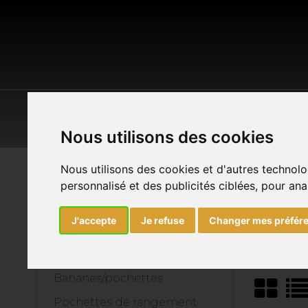
POP CULTURE
MAISON & JARDIN
O
Nous utilisons des cookies
Nous utilisons des cookies et d'autres technolo
Accueil
Outdoor
Bagagerie
personnalisé et des publicités ciblées, pour ana
BAGAGERIE
J'accepte
Je refuse
Changer mes préfér
Sacs à dos
Bananes/pochettes
Pochettes de rangement