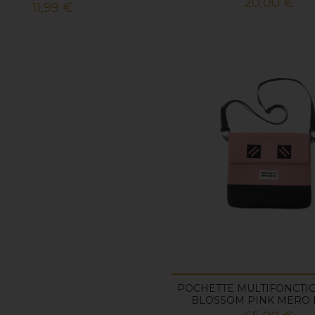
Prix
20,00 €
Prix
11,99 €
POCHETTE MULTIFONCTIO
BLOSSOM PINK MERO