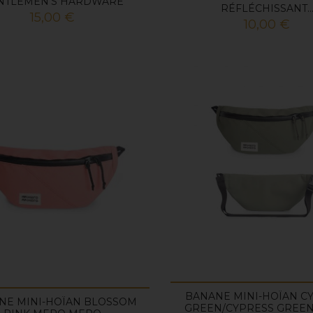
NTLEMEN'S HARDWARE
RÉFLÉCHISSANT..
Prix
15,00 €
Prix
10,00 €
BANANE MINI-HOÏAN C
NE MINI-HOÏAN BLOSSOM
GREEN/CYPRESS GREE