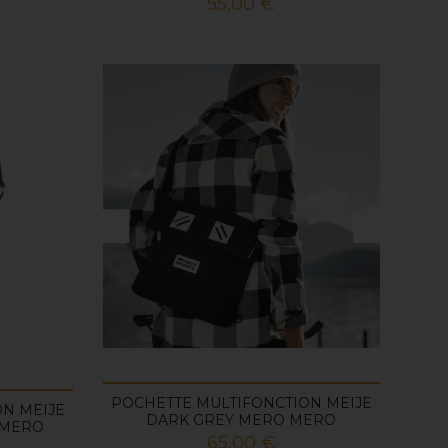
Prix
55,00 €
POCHETTE MULTIFONCTION MEIJE
N MEIJE
DARK GREY MERO MERO
 MERO
Prix
65,00 €