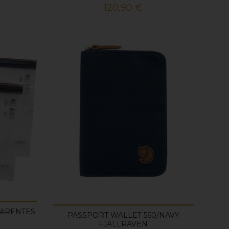
Prix
120,90 €
PARENTES
PASSPORT WALLET 560/NAVY
FJÄLLRÄVEN