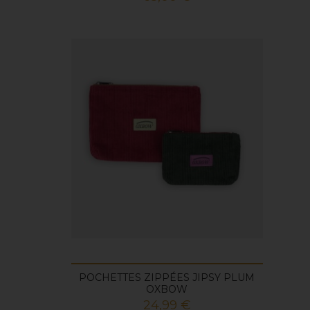
POCHETTES ZIPPÉES JIPSY PLUM
OXBOW
Prix
24,99 €