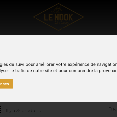
UTDOOR
VÊTEMENTS
SOUVENIRS DE METZ
TOUTE
Facebook
Instagram
0
gies de suivi pour améliorer votre expérience de navigatio
lyser le trafic de notre site et pour comprendre la provenan
BAGAGERIE
ences
Trie
Il y a 25 produits.