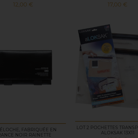
Prix
Prix
12,00 €
17,00 €
LOT 2 POCHETTES TRANS
VÉLOCHE, FABRIQUÉE EN
ALOKSAK 13X11
RANCE NOIR RAINETTE