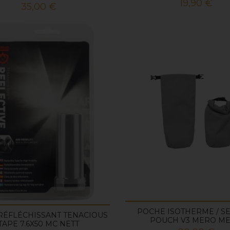
Prix
19,90 €
Prix
35,00 €
POCHE ISOTHERME / 
RÉFLÉCHISSANT TENACIOUS
POUCH V3 MERO M
TAPE 7.6X50 MC NETT