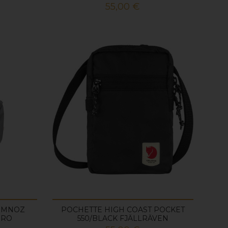
Prix
55,00 €
SEMNOZ
POCHETTE HIGH COAST POCKET
ERO
550/BLACK FJÄLLRÄVEN