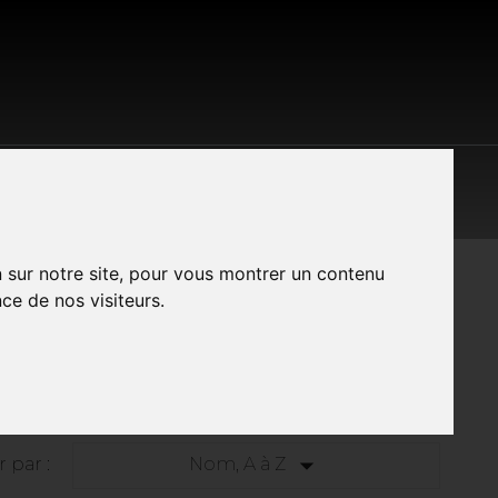
S LES MARQUES
CONTACT
A PROPOS
n sur notre site, pour vous montrer un contenu
ce de nos visiteurs.

r par :
Nom, A à Z