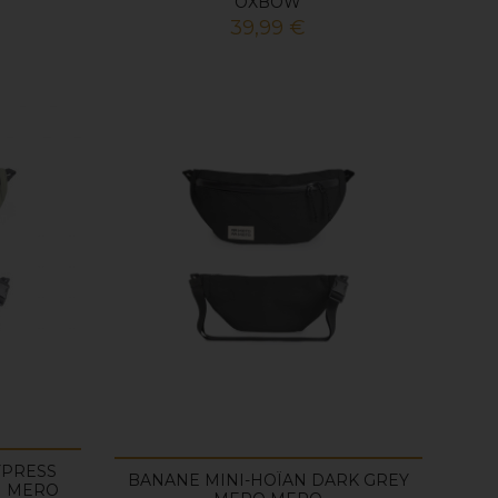
OXBOW
.
Prix
39,99 €
YPRESS
BANANE MINI-HOÏAN DARK GREY
N MERO