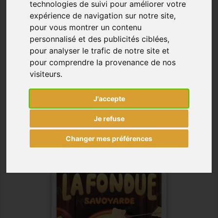
technologies de suivi pour améliorer votre
expérience de navigation sur notre site,
pour vous montrer un contenu
personnalisé et des publicités ciblées,
pour analyser le trafic de notre site et
pour comprendre la provenance de nos
visiteurs.
AFFICHE 30X40 - FOOTBALL
CLUB
Prix
J'accepte
22,00 €
Je refuse

Changer mes préférences