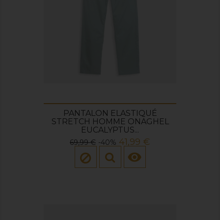
PANTALON ELASTIQUÉ
STRETCH HOMME ONAGHEL
EUCALYPTUS...
Prix
Prix
41,99 €
69,99 €
-40%
de

base