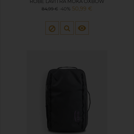
ROBE LAVITRA MOKA OXBOW
Prix
Prix
50,99 €
84,99 €
-40%
de
base
