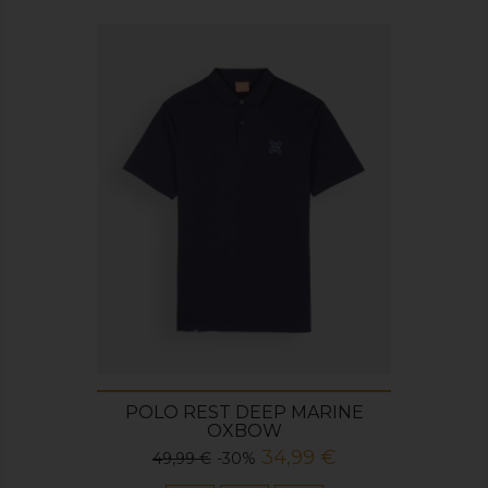
POLO REST DEEP MARINE
OXBOW
Prix
Prix
34,99 €
49,99 €
-30%
de