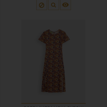
base
