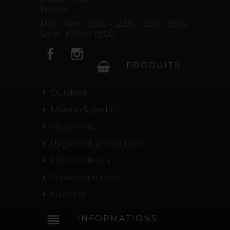
France
Mar - Ven : 10:00 - 12:30 / 13:30 - 19:00
Sam : 10:00 - 19:00
Facebook
Instagram
PRODUITS
Outdoor
Maison & jardin
Vêtements
Hygiène & protection
Idées cadeaux
Souvenons-nous
Librairie
reorder
INFORMATIONS