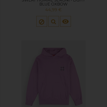
SWEAT HOMME SERONI - LIGHT
BLUE OXBOW
Prix
44,99 €
