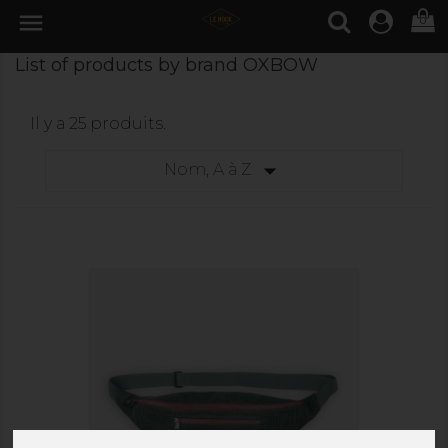

0
List of products by brand OXBOW
Il y a 25 produits.

Nom, A à Z