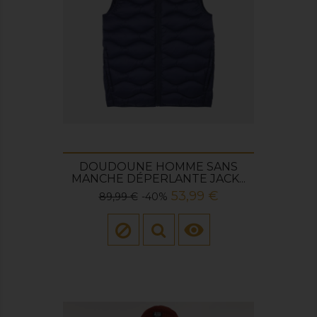
DOUDOUNE HOMME SANS
MANCHE DÉPERLANTE JACK...
Prix
Prix
53,99 €
89,99 €
-40%
de
base
