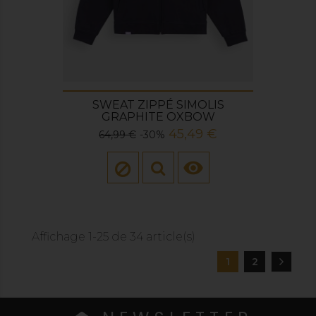
SWEAT ZIPPÉ SIMOLIS
GRAPHITE OXBOW
Prix
Prix
45,49 €
64,99 €
-30%
de
base

Affichage 1-25 de 34 article(s)
1
2