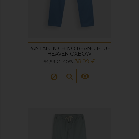
PANTALON CHINO REANO BLUE
HEAVEN OXBOW
Prix
Prix
38,99 €
64,99 €
-40%
de
base
