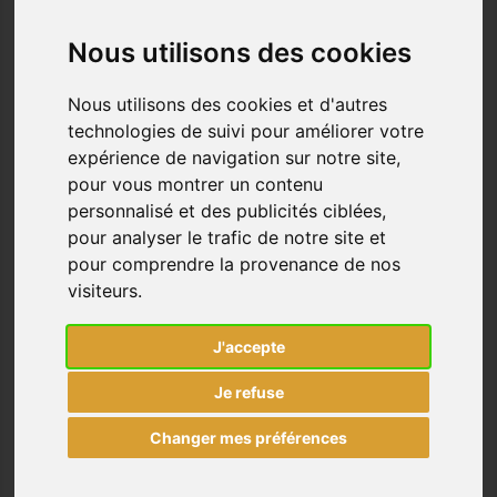
Nous utilisons des cookies
Nous utilisons des cookies et d'autres
technologies de suivi pour améliorer votre
expérience de navigation sur notre site,
BANANE JIPSY MOUNTAIN
pour vous montrer un contenu
GREEN OXBOW
personnalisé et des publicités ciblées,
Prix
39,99 €
pour analyser le trafic de notre site et
pour comprendre la provenance de nos

visiteurs.
J'accepte
Je refuse
Changer mes préférences