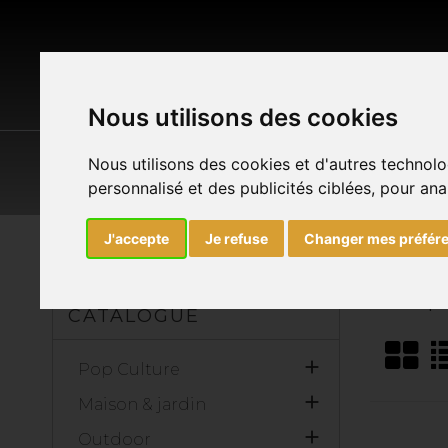
Nous utilisons des cookies
POP CULTURE
MAISON & JARDIN
O
Nous utilisons des cookies et d'autres technolo
personnalisé et des publicités ciblées, pour ana
J'accepte
Je refuse
Changer mes préfér
Accueil
Marques
Herbertz
List of 
CATALOGUE

Pop Culture

Maison & jardin

Outdoor