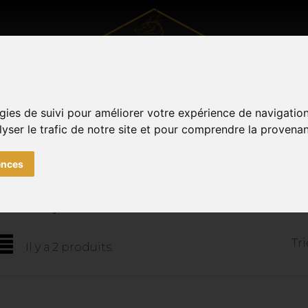
UTDOOR
VÊTEMENTS
SOUVENIRS DE METZ
TOUTE
gies de suivi pour améliorer votre expérience de navigatio
Facebook
Instagram
lyser le trafic de notre site et pour comprendre la provenan
0
ences
products by brand Herbertz
Tri
Il y a 2 produits.