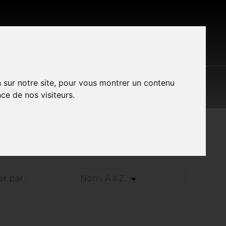
S LES MARQUES
CONTACT
A PROPOS
n sur notre site, pour vous montrer un contenu
ce de nos visiteurs.

er par :
Nom, A à Z