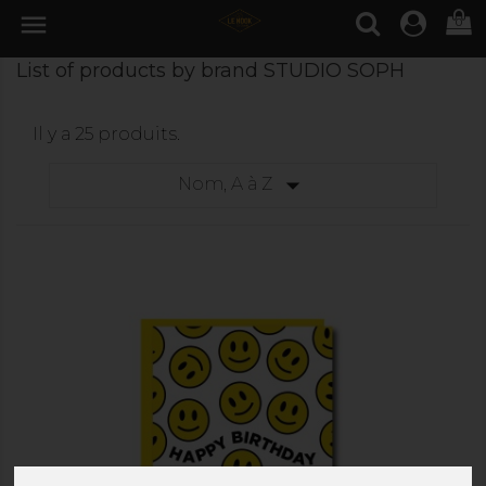

0
List of products by brand STUDIO SOPH
Il y a 25 produits.

Nom, A à Z