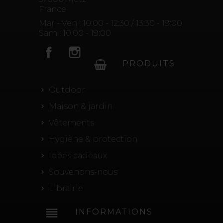
France
Mar - Ven : 10:00 - 12:30 / 13:30 - 19:00
Sam : 10:00 - 19:00
Facebook
Instagram
PRODUITS
Outdoor
Maison & jardin
Vêtements
Hygiène & protection
Idées cadeaux
Souvenons-nous
Librairie
reorder
INFORMATIONS