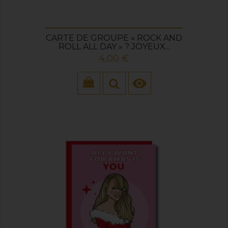
CARTE DE GROUPE « ROCK AND
ROLL ALL DAY » ? JOYEUX...
Prix
4,00 €
