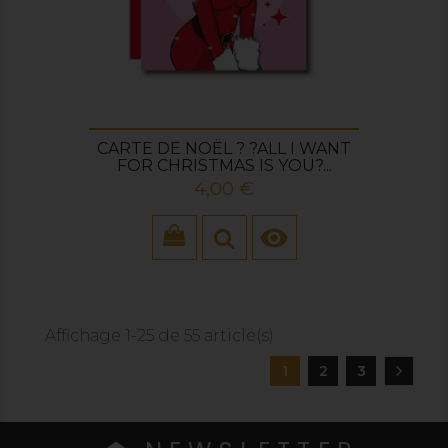
CARTE DE NOËL ? ?ALL I WANT
FOR CHRISTMAS IS YOU?...
Prix
4,00 €

Affichage 1-25 de 55 article(s)
1
2
3