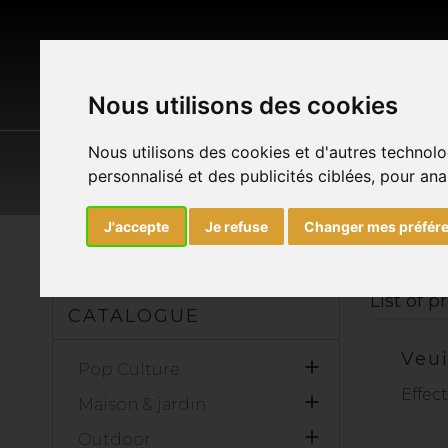
Nous utilisons des cookies
Nous utilisons des cookies et d'autres technolo
POP CULTURE
MAISON & JARDIN
O
personnalisé et des publicités ciblées, pour ana
J'accepte
Je refuse
Changer mes préfér
Accueil
Marques
DICKIE TOYS
List of 
CATALOGUE
Veui

Pop Culture
Effec

Maison & jardin

Outdoor