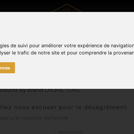
gies de suivi pour améliorer votre expérience de navigatio
UTDOOR
VÊTEMENTS
SOUVENIRS DE METZ
TOUTE
Facebook
Instagram
lyser le trafic de notre site et pour comprendre la provenan
0
ences
products by brand DICKIE TOYS
llez nous excuser pour le désagrément.
tuez une nouvelle recherche