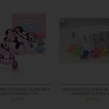
RNO FIGURINES BLIND BOX
UNICORNO FIGURINES BL
IQUID CHROME 5 CM...
SHIMMER GLITTER 
Prix
Prix
8,00 €
8,00 €