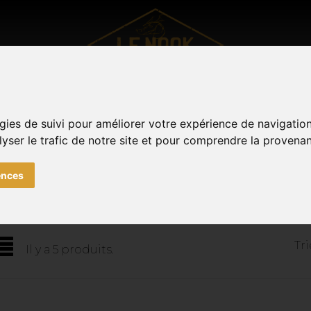
UTDOOR
VÊTEMENTS
SOUVENIRS DE METZ
TOUTE
Facebook
Instagram
gies de suivi pour améliorer votre expérience de navigatio
0
lyser le trafic de notre site et pour comprendre la provenan
ences
products by brand TOKIDOKI
Tri
Il y a 5 produits.