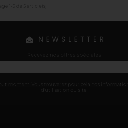
age 1-5 de 5 article(s)
NEWSLETTER
Recevez nos offres spéciales
tout moment. Vous trouverez pour cela nos information
d'utilisation du site.