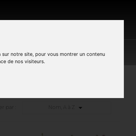
S LES MARQUES
CONTACT
A PROPOS
n sur notre site, pour vous montrer un contenu
ce de nos visiteurs.

er par :
Nom, A à Z