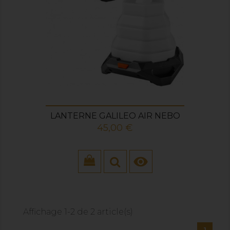
LANTERNE GALILEO AIR NEBO
Prix
45,00 €

Affichage 1-2 de 2 article(s)
1