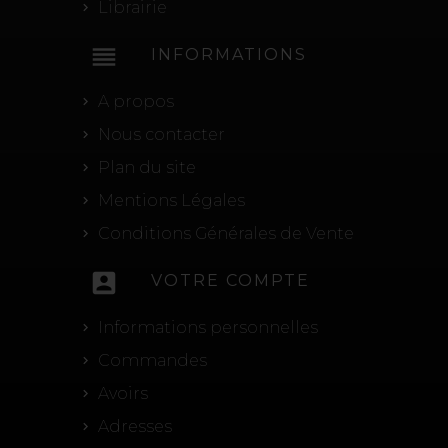
Librairie
reorder
INFORMATIONS
A propos
Nous contacter
Plan du site
Mentions Légales
Conditions Générales de Vente
account_box
VOTRE COMPTE
Informations personnelles
Commandes
Avoirs
Adresses