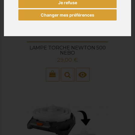
Je refuse
Changer mes préférences
LAMPE TORCHE NEWTON 500
NEBO
Prix
29,00 €
