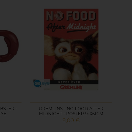
BSTER -
GREMLINS - NO FOOD AFTER
EYE
MIDNIGHT - POSTER 91X61CM
Prix
8,00 €