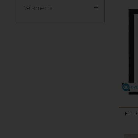

Vêtements
E.T. 