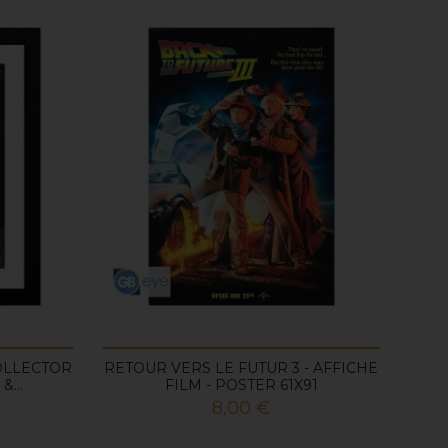
OLLECTOR
RETOUR VERS LE FUTUR 3 - AFFICHE
&...
FILM - POSTER 61X91
Prix
8,00 €