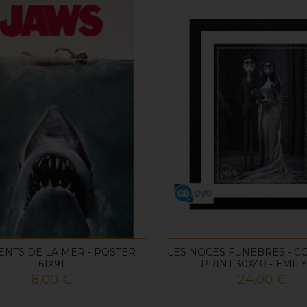
ENTS DE LA MER - POSTER
LES NOCES FUNEBRES - C
61X91
PRINT 30X40 - EMILY 
Prix
Prix
8,00 €
24,00 €