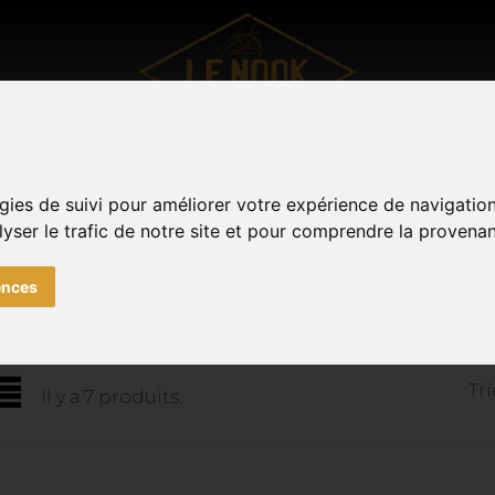
UTDOOR
VÊTEMENTS
SOUVENIRS DE METZ
TOUTE
Facebook
Instagram
gies de suivi pour améliorer votre expérience de navigatio
0
lyser le trafic de notre site et pour comprendre la provenan
ences
products by brand GB EYE
Tri
Il y a 7 produits.