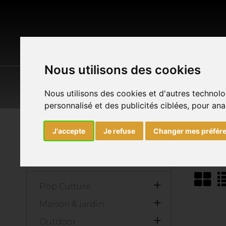
Nous utilisons des cookies
POP CULTURE
MAISON & JARDIN
O
Nous utilisons des cookies et d'autres technolo
personnalisé et des publicités ciblées, pour ana
Accueil
Marques
GB EYE
J'accepte
Je refuse
Changer mes préfér
List of 
CATALOGUE

Pop Culture

Maison & jardin

Outdoor