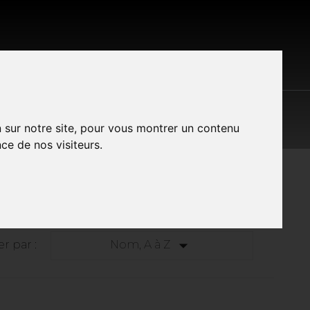
S LES MARQUES
CONTACT
A PROPOS
n sur notre site, pour vous montrer un contenu
ce de nos visiteurs.

er par :
Nom, A à Z